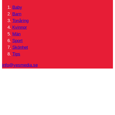
Baby
Barn
Tonåring
Kvinnor
Män
Sport
Skönhet
Tips
info@yesmedia.se