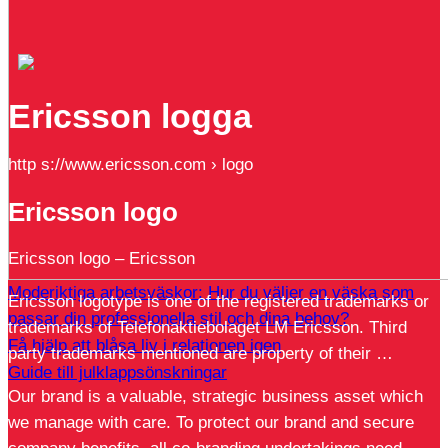
Ericsson logga
http s://www.ericsson.com › logo
Ericsson logo
Ericsson logo – Ericsson
Moderiktiga arbetsväskor: Hur du väljer en väska som
Ericsson logotype is one of the registered trademarks or
passar din professionella stil och dina behov?
trademarks of Telefonaktiebolaget LM Ericsson. Third
Få hjälp att blåsa liv i relationen igen
party trademarks mentioned are property of their …
Guide till julklappsönskningar
Our brand is a valuable, strategic business asset which
we manage with care. To protect our brand and secure