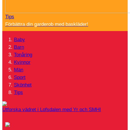
Tips
Förbättra din garderob med baskläder!
Baby
Barn
Tonåring
Kvinnor
Män
Sport
Skönhet
Tips
Utforska vädret i Lofsdalen med Yr och SMHI