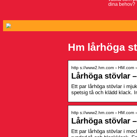
dina behov?
Hm lårhöga st
http s://www2.hm.com › HM.com › 
Lårhöga stövlar 
Ett par lårhöga stövlar i mju
spetsig tå och klädd klack. In
http s://www2.hm.com › HM.com ›
Lårhöga stövlar 
Ett par lårhöga stövlar i moc