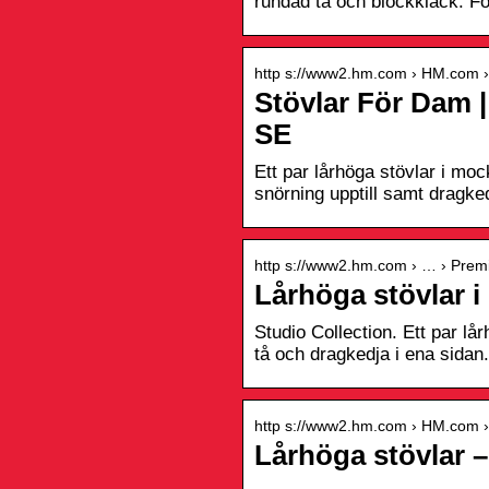
rundad tå och blockklack. Fod
http s://www2.hm.com › HM.com ›
Stövlar För Dam |
SE
Ett par lårhöga stövlar i mo
snörning upptill samt dragke
http s://www2.hm.com › … › Premi
Lårhöga stövlar 
Studio Collection. Ett par lå
tå och dragkedja i ena sidan.
http s://www2.hm.com › HM.com › 
Lårhöga stövlar 