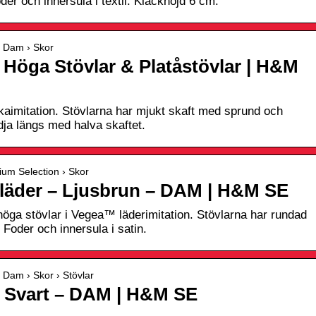
er och innersula i textil. Klackhöjd 6 cm.
 Dam › Skor
 Höga Stövlar & Platåstövlar | H&M
ckaimitation. Stövlarna har mjukt skaft med sprund och
dja längs med halva skaftet.
um Selection › Skor
i läder – Ljusbrun – DAM | H&M SE
rhöga stövlar i Vegea™ läderimitation. Stövlarna har rundad
 Foder och innersula i satin.
Dam › Skor › Stövlar
– Svart – DAM | H&M SE