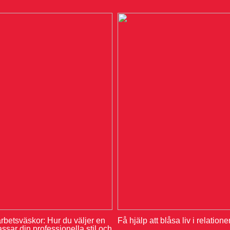
rbetsväskor: Hur du väljer en
Få hjälp att blåsa liv i relation
sar din professionella stil och