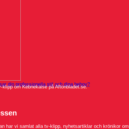
ar din professionella stil och dina behov?
v-klipp om Kebnekaise på Aftonbladet.se.
essen
 har vi samlat alla tv-klipp, nyhetsartiklar och krönikor om