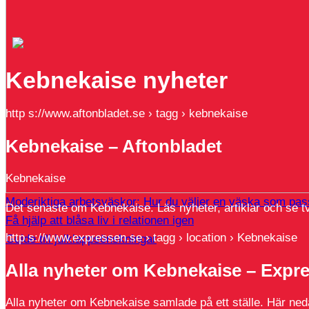
Kebnekaise nyheter
http s://www.aftonbladet.se › tagg › kebnekaise
Kebnekaise – Aftonbladet
Kebnekaise
Moderiktiga arbetsväskor: Hur du väljer en väska som pass
Det senaste om Kebnekaise. Läs nyheter, artiklar och se t
Få hjälp att blåsa liv i relationen igen
http s://www.expressen.se › tagg › location › Kebnekaise
Guide till julklappsönskningar
Alla nyheter om Kebnekaise – Expr
Alla nyheter om Kebnekaise samlade på ett ställe. Här nedan