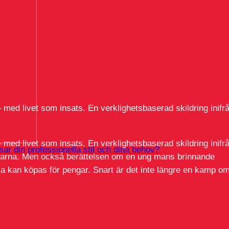
 med livet som insats. En verklighetsbaserad skildring inifr
 med livet som insats. En verklighetsbaserad skildring inifr
ar din professionella stil och dina behov?
bilarna. Men också berättelsen om en ung mans brinnande
alla kan köpas för pengar. Snart är det inte längre en kamp o