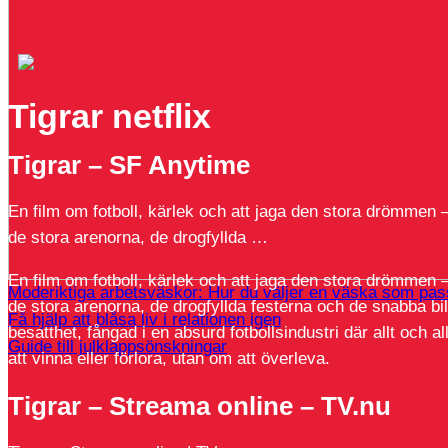
Tigrar netflix
Tigrar – SF Anytime
En film om fotboll, kärlek och att jaga den stora drömmen –
de stora arenorna, de drogfyllda …
En film om fotboll, kärlek och att jaga den stora drömmen –
Moderiktiga arbetsväskor: Hur du väljer en väska som pass
de stora arenorna, de drogfyllda festerna och de snabba 
Få hjälp att blåsa liv i relationen igen
besatthet, fångad i en absurd fotbollsindustri där allt och 
Guide till julklappsönskningar
att vinna eller förlora, utan om att överleva.
Tigrar – Streama online – TV.nu