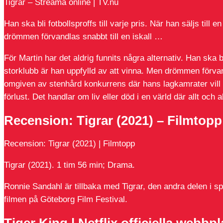
Tigrar – Streama online | TV.nu
Han ska bli fotbollsproffs till varje pris. När han säljs till 
drömmen förvandlas snabbt till en iskall …
För Martin har det aldrig funnits några alternativ. Han ska bli 
storklubb är han uppfylld av att vinna. Men drömmen förvand
omgiven av stenhård konkurrens där hans lagkamrater vill
förlust. Det handlar om liv eller död i en värld där allt och 
Recension: Tigrar (2021) – Filmtopp
Recension: Tigrar (2021) | Filmtopp
Tigrar (2021). 1 tim 56 min; Drama.
Ronnie Sandahl är tillbaka med Tigrar, den andra delen i spo
filmen på Göteborg Film Festival.