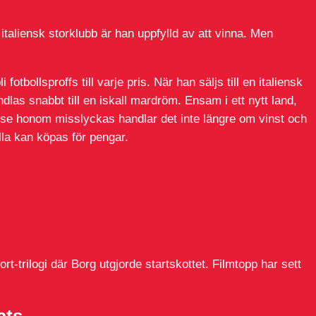
en italiensk storklubb är han uppfylld av att vinna. Men
fotbollsproffs till varje pris. När han säljs till en italiensk
las snabbt till en iskall mardröm. Ensam i ett nytt land,
 se honom misslyckas handlar det inte längre om vinst och
alla kan köpas för pengar.
rt-trilogi där Borg utgjorde startskottet. Filmtopp har sett