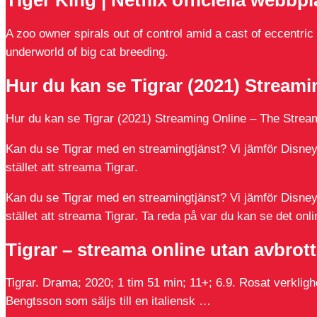
Tiger King | Netflix officiella webbpl
A zoo owner spirals out of control amid a cast of eccentric 
underworld of big cat breeding.
Hur du kan se Tigrar (2021) Stream
Hur du kan se Tigrar (2021) Streaming Online – The Strea
Kan du se Tigrar med en streamingtjänst? Vi jämför Disney+
stället att streama Tigrar.
Kan du se Tigrar med en streamingtjänst? Vi jämför Disney+
stället att streama Tigrar. Ta reda på var du kan se det on
Tigrar – streama online utan avbrott
Tigrar. Drama; 2020; 1 tim 51 min; 11+; 6.9. Rosat verklig
Bengtsson som säljs till en italiensk …