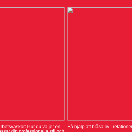
rbetsväskor: Hur du väljer en
Få hjälp att blåsa liv i relation
sar din professionella stil och