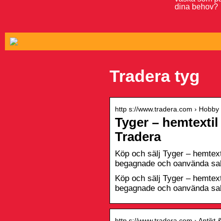
dina behov?
Tradera tyg
http s://www.tradera.com › Hobby
Tyger – hemtextil
Tradera
Köp och sälj Tyger – hemtexti
begagnade och oanvända sake
Köp och sälj Tyger – hemtexti
begagnade och oanvända sake
http s://www.tradera.com › Antikt &