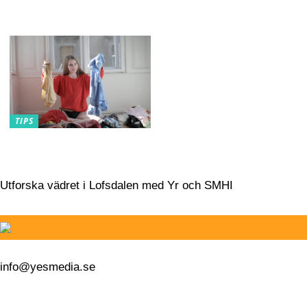
fashionabla charmen med
genomskinliga glasögon
TIPS
Förbättra din garderob
med baskläder!
Utforska vädret i Lofsdalen med Yr och SMHI
info@yesmedia.se