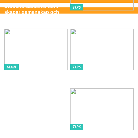
Studenttraditioner som
TIPS
skapar gemenskap och
Förstå orsakerna till varför
minnen för livet
ditt hår inte växer
MÄN
TIPS
Skjortor – Det perfekta
Ångpannor ifall du
basplagget för varje
behöver energi
garderob
TIPS
Öppenhet står i fokus: Den