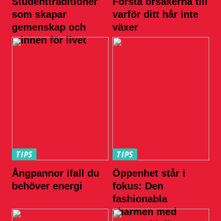
Studenttraditioner
Förstå orsakerna till
som skapar
varför ditt hår inte
gemenskap och
växer
minnen för livet
TIPS
TIPS
Ångpannor ifall du
Öppenhet står i
behöver energi
fokus: Den
fashionabla
charmen med