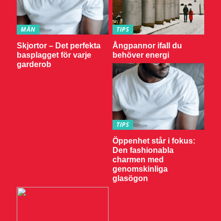
MÄN
TIPS
Skjortor – Det perfekta
Ångpannor ifall du
basplagget för varje
behöver energi
garderob
TIPS
Öppenhet står i fokus:
Den fashionabla
charmen med
genomskinliga
glasögon